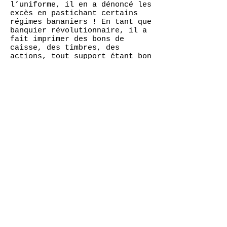
l’uniforme, il en a dénoncé les
excès en pastichant certains
régimes bananiers ! En tant que
banquier révolutionnaire, il a
fait imprimer des bons de
caisse, des timbres, des
actions, tout support étant bon
à transmettre un message à la
fois provocateur mais surtout
incitateur de réflexions. Des
arts visuels, son besoin
d’expression s’est aussi étendu
aux textes, aux mots avec
lesquels il aime jouer.
Ainsi, les manifestants qu’il
propose aujourd’hui
s’inscrivent naturellement dans
le prolongement de la démarche
dans laquelle il s’est inséré
depuis maintenant de nombreuses
années. Moscatelli a un besoin
profond de pousser les gens à
s’interroger sur le monde, mais
surtout sur eux-mêmes.