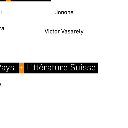
i
Jonone
za
Victor Vasarely
 Pays
+
Littérature Suisse
o